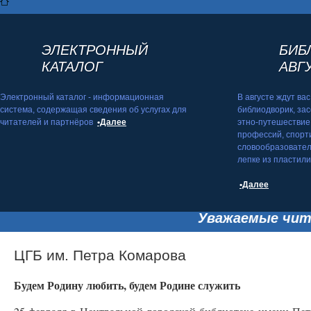
ЭЛЕКТРОННЫЙ
БИБ
КАТАЛОГ
АВГ
Электронный каталог - информационная
В августе ждут ва
система, содержащая сведения об услугах для
библиодворик, зас
читателей и партнёров
•Далее
этно-путешествие,
профессий, спорт
словообразовател
лепке из пластилин
•Далее
Уважаемые читател
ЦГБ им. Петра Комарова
Будем Родину любить, будем Родине служить