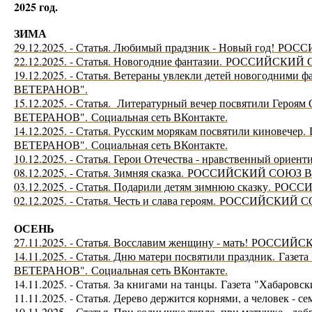
2025 год.
ЗИМА
29.12.2025. - Статья. Любимый прадзник - Новый год!
РОСС
22.12.2025. - Статья. Новогодние фантазии.
РОССИЙСКИЙ С
19.12.2025. - Статья. Ветераны увлекли детей новогодними 
ВЕТЕРАНОВ".
15.12.2025. - Статья. Литературный вечер посвятили Героям
ВЕТЕРАНОВ".
Социальная сеть ВКонтакте.
14.12.2025. - Статья. Русским морякам посвятили киновечер.
ВЕТЕРАНОВ".
Социальная сеть ВКонтакте.
10.12.2025. - Статья. Герои Отечества - нравственный ориент
08.12.2025. - Статья. Зимняя сказка.
РОССИЙСКИЙ СОЮЗ В
03.12.2025. - Статья. Подарили детям зимнюю сказку.
РОССИ
02.12.2025. - Статья. Честь и слава героям. РОССИЙСКИ
ОСЕНЬ
27.11.2025. -
Статья. Восславим женщину - мать! РОССИ
14.11.2025. - Статья. Дню матери посвятили праздник.
Газе
ВЕТЕРАНОВ".
Социальная сеть ВКонтакте.
14.11.2025. - Статья. За книгами на танцы.
Газета "Хабаровск
11.11.2025. - Статья. Дерево держится корнями, а человек - с
10.11.2025. - Статья. При солнышке тепло, при матушке - доб