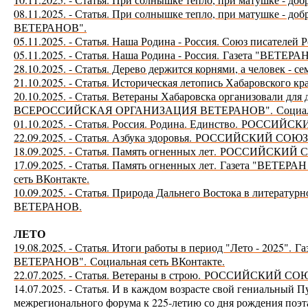
08.11.2025. - Статья. При солнышке тепло, при матушке - доб
ВЕТЕРАНОВ".
05.11.2025. - Статья. Наша Родина - Россия. Союз писателей 
05.11.2025. - Статья. Наша Родина - Россия.
Газета "ВЕТЕ
28.10.2025. - Статья. Дерево держится корнями, а человек - с
21.10.2025. - Статья. Историческая летопись Хабаровского кр
20.10.2025. - Статья. Ветераны Хабаровска организовали для 
ВСЕРОССИЙСКАЯ ОРГАНИЗАЦИЯ ВЕТЕРАНОВ".
Социал
01.10.2025. - Статья. Россия. Родина. Единство.
РОССИЙСКИ
22.09.2025. - Статья. Азбука здоровья.
РОССИЙСКИЙ СОЮЗ
18.09.2025. - Статья. Память огненных лет.
РОССИЙСКИЙ С
17.09.2025. - Статья. Память огненных лет.
Газета "ВЕТЕР
сеть ВКонтакте.
10.09.2025. - Статья. Природа Дальнего Востока в литерату
ВЕТЕРАНОВ.
ЛЕТО
19.08.2025. - Статья. Итоги работы в период "Лето - 2025".
Г
ВЕТЕРАНОВ".
Социальная сеть ВКонтакте.
22.07.2025. - Статья. Ветераны в строю.
РОССИЙСКИЙ СОЮ
14.07.2025. - Статья. И в каждом возрасте свой гениальный
межрегионального форума к 225-летию со дня рождения поэта