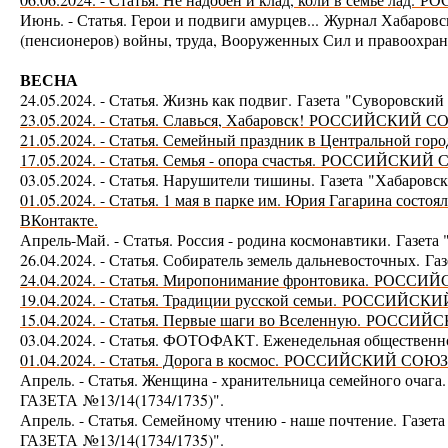
Июнь. - Статья. Герои и подвиги амурцев...
Журнал Хабаровск
(пенсионеров) войны, труда, Вооруженных Сил и правоох
ВЕСНА
24.05.2024. - Статья. Жизнь как подвиг.
Газета "Суворовски
23.05.2024. - Статья. Славься, Хабаровск!
Р
ОССИЙСКИЙ СО
21.05.2024. - Статья. Семейный праздник в Центральной гор
17.05.2024. - Статья. Семья - опора счастья.
Р
ОССИЙСКИЙ С
03.05.2024. - Статья. Нарушители тишины. Газета "Хабаровск
01.05.2024. - Статья. 1 мая в парке им. Юрия Гагарина сост
ВКонтакте.
Апрель-Май. - Статья. Россия - родина космонавтики.
Газета
26.04.2024. - Статья. Собиратель земель дальневосточных.
Га
24.04.2024. - Статья. Миропонимание фронтовика.
Р
ОССИЙС
19.04.2024. - Статья. Традиции русской семьи.
Р
ОССИЙСКИЙ
15.04.2024. - Статья. Первые шаги во Вселенную.
Р
ОССИЙСК
03.04.2024. - Статья. ФОТОФАКТ. Еженедельная обществен
01.04.2024. - Статья. Дорога в космос.
Р
ОССИЙСКИЙ СОЮЗ 
Апрель. - Статья. Женщина - хранительница семейного
ГАЗЕТА №13/14(1734/1735)".
Апрель. - Статья. Семейному чтению - наше почтение.
Газе
ГАЗЕТА №13/14(1734/1735)".