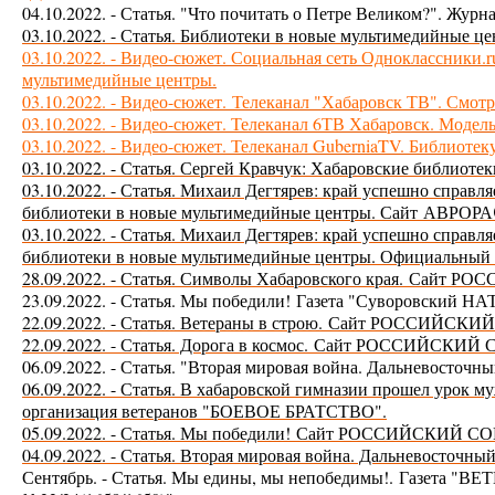
04.10.2022. - Статья. "Что почитать о Петре Великом?". Жур
03.10.2022. - Статья. Библиотеки в новые мультимедийные 
03.10.2022. - Видео-сюжет. Социальная сеть Одноклассники.
мультимедийные центры.
03.10.2022. - Видео-сюжет.
Телеканал "Хабаровск ТВ". Смотр
03.10.2022. - Видео-сюжет. Телеканал 6ТВ Хабаровск. Модел
03.10.2022. - Видео-сюжет.
Телеканал GuberniaTV
. Библиотек
03.10.2022. - Статья. Сергей Кравчук: Хабаровские библиот
03.10.2022. -
Статья. Михаил Дегтярев: край успешно справля
библиотеки в новые мультимедийные центры. Сайт
АВРОР
03.10.2022. - Статья. Михаил Дегтярев: край успешно справл
библиотеки в новые мультимедийные центры. Официальный с
28.09.2022. - Статья. Символы Хабаровского края. Сай
23.09.2022. - Статья. Мы победили! Газета "Суворовский Н
22.09.2022. - Статья. Ветераны в строю. Сайт РОССИЙС
22.09.2022. - Статья. Дорога в космос.
Сайт РОССИЙСКИЙ 
06.09.2022. - Статья. "Вторая мировая война. Дальневосточны
06.09.2022. - Статья. В хабаровской гимназии прошел урок 
организация ветеранов "БОЕВОЕ БРАТСТВО".
05.09.2022. - Статья. Мы победили!
Сайт РОССИЙСКИЙ СО
04.09.2022. - Статья. Вторая мировая война. Дальнево
Сентябрь. - Статья. Мы едины, мы непобедимы!.
Газета "В