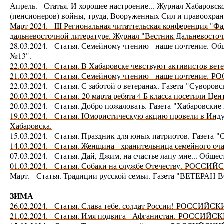
Апрель. - Статья. И хорошее настроение...
Журнал Хабаровско
(пенсионеров) войны, труда, Вооруженных Сил и правоох
Март 2024. - III Региональная читаттельская конференция "Ф
дальневосточной литературе. Журнал "Вестник Дальневосточ
28.03.2024. - Статья. Семейному чтению - наше почтение.
Общ
№13".
22.03.2024. - Статья. В Хабаровске чевствуют активистов ве
21.03.2024. - Статья. Семейному чтению - наше почтение.
Р
О
22.03.2024. - Статья. С заботой о ветеранах. Газета "Сувор
20.03.2024. - Статья.
20 марта ребята 4 Б класса посетили Це
20.03.2024. - Статья. Добро пожаловать.
Газета
"Хабаровские 
19.03.2024. - Статья. Юмористическую акцию провели в Инд
Хабаровска.
15.03.2024. - Статья. Праздник для юных патриотов.
Газета
"
14.03.2024. - Статья. Женщина - хранительница семейного оч
07.03.2024. - Статья. Дай, Джим, на счастье лапу мне... Общ
01.03.2024. - Статья. Собаки на службе Отечеству.
Р
ОССИЙС
Март. - Статья. Традиции русской семьи.
Газета "
ВЕТЕРАН В
ЗИМА
26.02.2024. - Статья. Слава тебе. солдат России!
Р
О
ССИЙСКИ
21.
02.2024. - Статья. Имя подвига - Афганистан.
Р
О
ССИЙСК