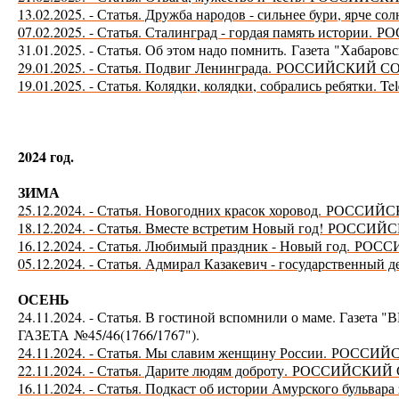
13.02.2025. - Статья. Дружба народов - сильнее бури, ярче со
07.02.2025. - Статья. Сталинград - гордая память истории.
РО
31.01.2025. - Статья. Об этом надо помнить.
Газета "Хабаровс
29.01.2025. - Статья. Подвиг Ленинграда.
РОССИЙСКИЙ СО
19.01.2025. - Статья. Колядки, колядки, собрались ребятки. Te
2024 год.
ЗИМА
25.12.2024. - Статья. Новогодних красок хоровод.
РОССИЙС
18.12.2024. - Статья. Вместе встретим Новый год!
РОССИЙС
16.12.2024. - Статья. Любимый праздник - Новый год.
РОСС
05.12.2024. - Статья. Адмирал Казакевич - государственный д
ОСЕНЬ
24.11.2024. - Статья. В гостиной вспомнили о маме. Газета "
В
ГАЗЕТА №45/46(1766/1767").
24.11.2024. - Статья. Мы славим женщину России.
РОССИЙС
22.11.2024. - Статья. Дарите людям доброту.
РОССИЙСКИЙ 
16.11.2024. - Статья. Подкаст об истории Амурского бульвара