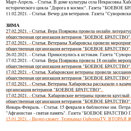
Март-Апрель. - Статья. В доме культуры села Некрасовка Ха
исторического цикла "Дорога в космос". Газета
"БОЕВОЕ БРА
11.02.2021. - Статья. Вечер для ветеранов.
Газета "Суворовс
ЗИМА
27.02.2021. - Статья. Вера Пояркова провела онлайн литера
общественная организация ветеранов "БОЕВОЕ БРАТСТВО"
27.02.2021. - Статья. Ветераны Хабаровска провели мероприя
общественная организация ветеранов "БОЕВОЕ БРАТСТВО"
26.02.2021. - Статья. Прикоснулись к истокам.
Газета "Суво
17.02.2021. - Статья.
Вера Пояркова провела 18 онлайн мероп
общественная организация ветеранов "БОЕВОЕ БРАТСТВО"
17.02.2021. - Статья. Хабаровские ветераны провели заседан
общественная организация ветеранов "БОЕВОЕ БРАТСТВО"
17.02.2021. - Статья. Ветераны Хабаровска рассказали о каза
организация ветеранов "БОЕВОЕ БРАТСТВО".
17.02.2021. -
Статья. Хабаровские ветераны провели круглый 
общественная организация ветеранов "БОЕВОЕ БРАТСТВО"
Январь-Февраль. - Статья. 15 февраля в библиотеке им. Петра
"Афганистан - святая память".
Газета "БОЕВОЕ БРАТСТВО П
15.01.2021. - Видео-сюжет. Телеканал GuberniaTV. ВТОРА