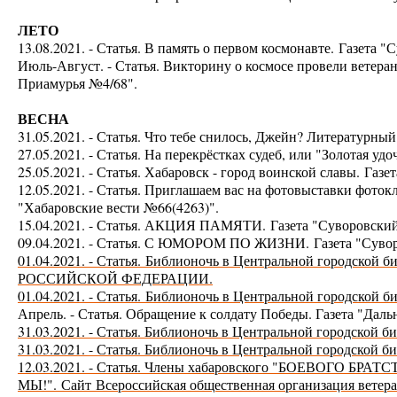
ЛЕТО
13.08.2021. - Статья. В память о первом космонавте.
Газета "
Июль-Август. - Статья. Викторину о космосе провели ветер
Приамурья №4/68".
ВЕСНА
31.05.2021. - Статья. Что тебе снилось, Джейн? Литера
27.05.2021. - Статья. На перекрёстках судеб, или "Золотая
25.05.2021. - Статья. Хабаровск - город воинской славы.
Газе
12.05.2021. - Статья. Приглашаем вас на фотовыставки фот
"Хабаровские вести №66(4263)".
15.04.2021. - Статья. АКЦИЯ ПАМЯТИ.
Газета "Суворовск
09.04.2021. - Статья. С ЮМОРОМ ПО ЖИЗНИ.
Газета "Сув
01.04.2021. - Статья.
Библионочь в Центральной городской
РОССИЙСКОЙ ФЕДЕРАЦИИ.
01.04.2021. - Статья.
Библионочь в Центральной городской б
Апрель. - Статья. Обращение к солдату Победы. Газета "Дал
31.03.2021. - Статья. Библионочь в Центральной городской
31.03.2021. - Статья. Библионочь в Центральной городской
12.03.2021. - Статья. Члены хабаровского "БОЕВОГО БРАТ
МЫ!".
Сайт
Всероссийская общественная организация вет