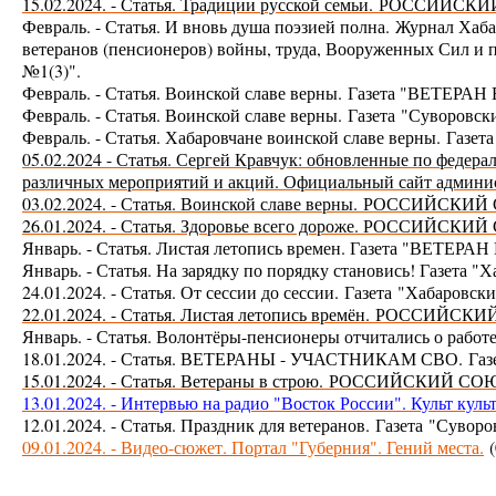
15.02.2024. - Статья. Традиции русской семьи.
Р
ОССИЙСКИЙ
Февраль. - Статья. И вновь душа поэзией полна.
Журнал Хаба
ветеранов (пенсионеров) войны, труда, Вооруженных Сил
№1(3)".
Февраль. - Статья. Воинской славе верны.
Газета "
ВЕТЕРАН
Февраль. - Статья. Воинской славе верны.
Газета
"Суворовск
Февраль. - Статья. Хабаровчане воинской славе верны.
Газет
05.02.2024 - Статья. Сергей Кравчук: обновленные по феде
различных мероприятий и акций. Официальный сайт админис
03.02.2024. - Статья. Воинской славе верны.
Р
ОССИЙСКИЙ 
26.01.2024. - Статья. Здоровье всего дороже. Р
ОССИЙСКИЙ 
Январь. - Статья. Листая летопись времен. Газета "
ВЕТЕРАН 
Январь. - Статья. На зарядку по порядку становись! Газет
24.01.2024. - Статья. От сессии до сессии.
Газета
"Хабаровски
22.01.2024. - Статья. Листая летопись времён.
РОССИЙСКИЙ
Январь. - Статья. Волонтёры-пенсионеры отчитались о работ
18.01.2024. - Статья. ВЕТЕРАНЫ - УЧАСТНИКАМ СВО.
Газ
15.01.2024. - Статья. Ветераны в строю.
РОССИЙСКИЙ СОЮ
13.01.2024. - Интервью на радио "Восток России". Культ кул
12.01.2024. - Статья. Праздник для ветеранов.
Газета
"Суворо
09.01.2024. - Видео-сюжет. Портал "Губерния". Гений места.
(