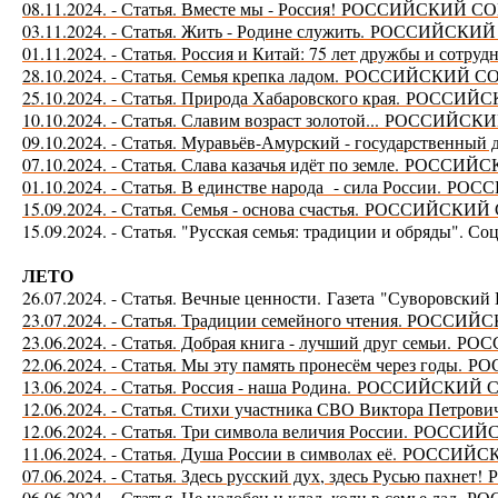
08.11.2024. - Статья. Вместе мы - Россия!
РОССИЙСКИЙ СО
03.11.2024. - Статья. Жить - Родине служить.
РОССИЙСКИЙ 
01.11.2024. - Статья. Россия и Китай: 75 лет дружбы и сотруд
28.10.2024. - Статья. Семья крепка ладом.
РОССИЙСКИЙ СО
25.10.2024. - Статья. Природа Хабаровского края.
РОССИЙСК
10.10.2024. - Статья. Славим возраст золотой...
РОССИЙСКИ
09.10.2024. - Статья. Муравьёв-Амурский - государственный 
07.10.2024. - Статья. Слава казачья идёт по земле.
РОССИЙСК
01.10.2024. - Статья. В единстве народа - сила России.
РОСС
15.09.2024. - Статья. Семья - основа счастья.
РОССИЙСКИЙ 
15.09.2024. - Статья. "Русская семья: традиции и обряды". С
ЛЕТО
26.07.2024. - Статья. Вечные ценности.
Газета "Суворовский
23.07.2024. - Статья. Традиции семейного чтения. РОС
23.06.2024. - Статья. Добрая книга - лучший друг семьи.
Р
ОС
22.06.2024. - Статья. Мы эту память пронесём через годы.
Р
О
13.06.2024. - Статья. Россия - наша Родина.
Р
ОССИЙСКИЙ С
12.06.2024. - Статья. Стихи участника СВО Виктора Петров
12.06.2024. - Статья. Три символа величия России.
Р
ОССИЙС
11.06.2024. - Статья. Душа России в символах её.
Р
ОССИЙСК
07.06.2024. - Статья. Здесь русский дух, здесь Русью пахнет!
Р
06.06.2024. - Статья. Не надобен и клад, коли в семье лад.
Р
О