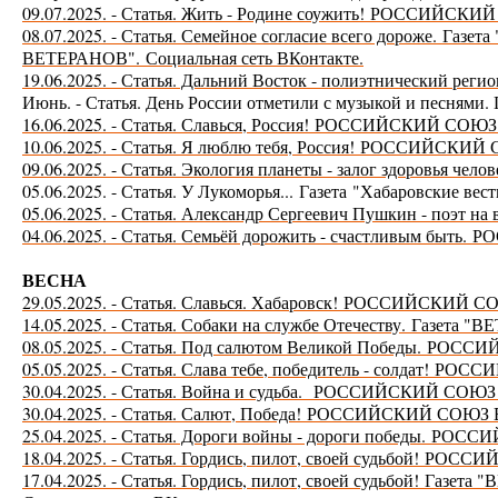
09.07.2025. - Статья. Жить - Родине соужить!
РОССИЙСКИЙ 
08.07.2025. - Статья. Семейное согласие всего дороже.
Газет
ВЕТЕРАНОВ".
Социальная сеть ВКонтакте.
19.06.2025. - Статья. Дальний Восток - полиэтнический реги
Июнь. - Статья. День России отметили с музыкой и песням
16.06.2025. - Статья. Славься, Россия!
РОССИЙСКИЙ СОЮЗ 
10.06.2025. - Статья. Я люблю тебя, Россия!
РОССИЙСКИЙ С
09.06.2025. - Статья. Экология планеты - залог здоровья чело
05.06.2025. - Статья. У Лукоморья...
Газета
"Хабаровские вест
05.06.2025. - Статья. Александр Сергеевич Пушкин - поэт на 
04.06.2025. - Статья. Семьёй дорожить - счастливым быть.
РО
ВЕСНА
29.05.2025. - Статья. Славься. Хабаровск!
РОССИЙСКИЙ СО
14.05.2025. - Статья. Собаки на службе Отечеству.
Газета "
08.05.2025. - Статья. Под салютом Великой Победы.
РОССИЙ
05.05.2025. - Статья. Слава тебе, победитель - солдат!
РОССИ
30.04.2025. - Статья. Война и судьба.
РОССИЙСКИЙ СОЮЗ 
30.04.2025. - Статья. Салют, Победа!
РОССИЙСКИЙ СОЮЗ 
25.04.2025. - Статья. Дороги войны - дороги победы.
РОССИ
18.04.2025. - Статья. Гордись, пилот, своей судьбой!
РОССИЙ
17.04.2025. - Статья. Гордись, пилот, своей судьбой!
Газета