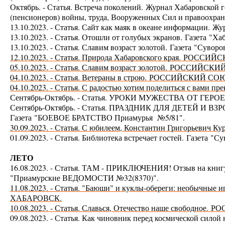
Октябрь. - Статья. Встреча поколений.
Журнал Хабаровской г
(пенсионеров) войны, труда, Вооруженных Сил и правоох
13.10.2023. - Статья. Сайт как маяк в океане информац
13.10.2023. - Статья. Отошли от голубых экранов.
Газета
"Хаб
13.10.2023. - Статья. Славим возраст золотой.
Газета
"Суворо
12.10.2023. - Статья. Природа Хабаровского края.
РОССИЙСК
05.10.2023. - Статья. Славим возраст золотой.
РОССИЙСКИЙ
04.10.2023. - Статья. Ветераны в строю.
РОССИЙСКИЙ СОЮ
04.10.2023. - Статья. С радостью хотим поделиться с вами пр
Сентябрь-Октябрь. - Статья. УРОКИ МУЖЕСТВА ОТ ГЕРО
Сентябрь-Октябрь. - Статья. ПРАЗДНИК ДЛЯ ДЕТЕЙ 
Газета
"БОЕВОЕ БРАТСТВО Приамурья
№5/81"
.
30.09.2023. - Статья. С юбилеем, Константин Григорьевич Ку
01.09.2023. - Статья. Библиотека встречает гостей.
Газета
"Су
ЛЕТО
16.08.2023. - Статья. ТАМ - ПРИКЛЮЧЕНИЯ! Отзыв на книгу 
"Приамурские ВЕДОМОСТИ №32(8370)".
11.08.2023. - Статья. "Баюши" и куклы-обереги: необычные 
ХАБАРОВСК.
10.08.2023. - Статья. Славься, Отечество наше свободное.
РО
09.08.2023. - Статья. Как чиновник перед космической сил