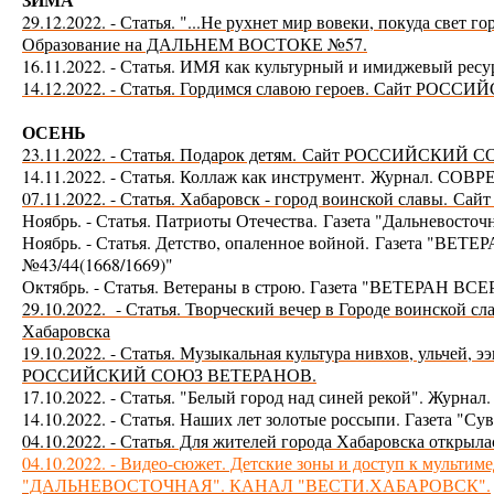
29.12.2022. - Статья. "...Не рухнет мир вовеки, покуда све
Образование на ДАЛЬНЕМ ВОСТОКЕ №57.
16.11.2022. - Статья. ИМЯ как культурный и имиджевый
14.12.2022. - Статья. Гордимся славою героев. Сайт Р
ОСЕНЬ
23.11.2022. - Статья. Подарок детям.
Сайт РОССИЙСКИЙ С
14.11.2022. - Статья. Коллаж как инструмент.
Журнал. СОВР
07.11.2022. - Статья. Хабаровск - город воинской славы.
Сай
Ноябрь. - Статья. Патриоты Отечества.
Газета "Дальневосто
Ноябрь. - Статья. Детство, опаленное войной.
Газета "ВЕТ
№43/44(1668/1669)"
Октябрь. - Статья. Ветераны в строю. Газета "
ВЕТЕРАН ВСЕР
29.10.2022. - Статья. Творческий вечер в Городе воинской сл
Хабаровска
19.10.2022. - Статья. Музыкальная культура нивхов, ульчей, э
РОССИЙСКИЙ СОЮЗ ВЕТЕРАНОВ.
17.10.2022. - Статья. "Белый город над синей рекой". 
14.10.2022. - Статья. Наших лет золотые россыпи. Газета 
04.10.2022. - Статья. Для жителей города Хабаровска открыл
04.10.2022. - Видео-сюжет. Детские зоны и доступ к мультим
"ДАЛЬНЕВОСТОЧНАЯ". КАНАЛ "ВЕСТИ.ХАБАРОВСК".