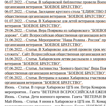
06.07.2022. - Статья. В хабаровской библиотеке провели Вое
организация ветеранов "БОЕВОЕ БРАТСТВО".
06.07.2022. - Статья. Заседание круглого стола "ЕДИНСТ
общественная организация ветеранов "БОЕВОЕ БРАТСТВО"
01.07.2022. - Статья. В Хабаровске для детей ветеранов прове
ветеранов "БОЕВОЕ БРАТСТВО".
29.06.2022. - Статья. Вера Пояркова из хабаровского "БОЕ
дороже".
Сайт
Всероссийская общественная организация в
21.06.2022. - Статья. Мероприятие "Наша Родина - Россия" п
организация ветеранов "БОЕВОЕ БРАТСТВО".
17.06.2022. - Статья. В Хабаровске для детей провели урок 
служить".
Сайт
Всероссийская общественная организация 
16.06.2022. - Статья. Хабаровским детям рассказали о здоров
ветеранов "БОЕВОЕ БРАТСТВО".
07.06.2022. - Статья. Активистка "Боевого братства" Вера П
общественная организация ветеранов "БОЕВОЕ БРАТСТВО"
07.06.2022. - Статья. Ветераны и казаки Хабаровска участ
организация ветеранов "БОЕВОЕ БРАТСТВО".
Июнь. - Статья. В городе Хабаровске ЦГБ им. Петра Комаро
мероприятия... Газета "ВЕТЕРАН ВСЕРОССИЙСКАЯ ЕЖЕН
Июнь. - Статья. Дети военного времени.
Газета "ВЕТЕРАН
Май-Июнь. - Статья. 8 июня в Хабаровске в ЦГБ им. П. Комар
государственного праздника - дня России. Газета
"БОЕВОЕ Б