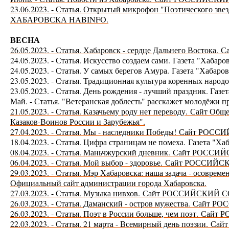
23.06.2023. - Статья. Открытый микрофон "Поэтического
ХАБАРОВСКА HABINFO.
ВЕСНА
26.05.2023. - Статья. Хабаровск - сердце Дальнего Востока.
С
24.05.2023. - Статья. Искусство создаем сами.
Газета "Хабаро
24.05.2023. - Статья. У самых берегов Амура.
Газета "Хабаров
23.05.2023. - Статья. Традиционная культура коренных народ
23.05.2023. - Статья. День рождения - лучший праздник. Газе
Май. - Статья. "Ветеранская доблесть" расскажет молодёжи п
21.05.2023. - Статья. Казачьему роду нет переводу.
Сайт Обще
Казаков-Воинов России и Зарубежья".
27.04.2023. - Статья. Мы - наследники Победы!
Сайт РОСС
18.04.2023. - Статья. Цифра страницам не помеха.
Газета "Ха
08.04.2023. - Статья. Маньчжурский дневник.
Сайт РОССИЙ
06.04.2023. - Статья. Мой выбор - здоровье.
Сайт РОССИЙС
29.03.2023. - Статья. Мэр Хабаровска: наша задача - осовре
Официальный сайт администрации города Хабаровска.
27.03.2023. - Статья. Музыка нивхов.
Сайт РОССИЙСКИЙ С
26.03.2023. - Статья. Даманский - остров мужества.
Сайт РО
26.03.2023. - Статья. Поэт в России больше, чем поэт.
Сайт 
22.03.2023. - Статья. 21 марта - Всемирный день поэзии.
Сай