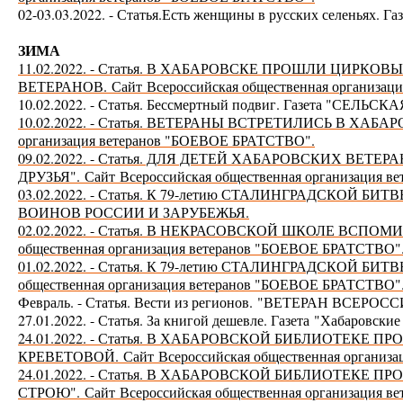
02-03.03.2022. - Статья.Есть женщины в русских селеньях. Га
ЗИМА
11.02.2022. - Статья. В ХАБАРОВСКЕ ПРОШЛИ ЦИРК
ВЕТЕРАНОВ.
Сайт
Всероссийская общественная организа
10.02.2022. - Статья. Бессмертный подвиг. Газета "СЕЛЬС
10.02.2022. - Статья. ВЕТЕРАНЫ ВСТРЕТИЛИСЬ В ХА
организация ветеранов "БОЕВОЕ БРАТСТВО".
09.02.2022. - Статья. ДЛЯ ДЕТЕЙ ХАБАРОВСКИХ ВЕ
ДРУЗЬЯ".
Сайт
Всероссийская общественная организация 
03.02.2022. - Статья. К 79-летию СТАЛИНГРАДСКОЙ
ВОИНОВ РОССИИ И ЗАРУБЕЖЬЯ.
02.02.2022. - Статья. В НЕКРАСОВСКОЙ ШКОЛЕ ВС
общественная организация ветеранов "БОЕВОЕ БРАТСТВО"
01.02.2022. - Статья. К 79-летию СТАЛИНГРАДСКОЙ
общественная организация ветеранов "БОЕВОЕ БРАТСТВО"
Февраль. - Статья. Вести из регионов.
"ВЕТЕРАН ВСЕРОССИ
27.01.2022. - Статья. За книгой дешевле. Газета
"Хабаровские
24.01.2022. - Статья. В ХАБАРОВСКОЙ БИБЛИОТЕКЕ
КРЕВЕТОВОЙ.
Сайт
Всероссийская общественная организ
24.01.2022. - Статья. В ХАБАРОВСКОЙ БИБЛИОТЕКЕ 
СТРОЮ".
Сайт
Всероссийская общественная организация 