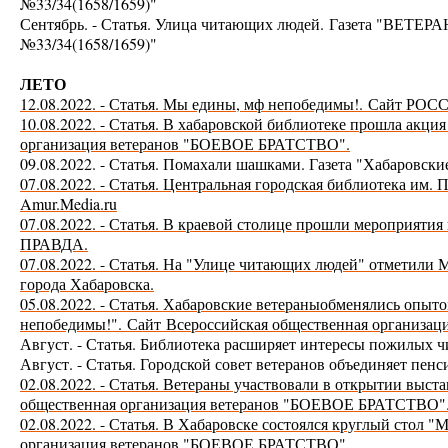
№33/34(1658/1659)"
Сентябрь. - Статья. Улица читающих людей.
Газета "ВЕТЕ
№33/34(1658/1659)"
ЛЕТО
12.08.2022. - Статья. Мы едины, мф непобедимы!.
Сайт РОС
10.08.2022. - Статья. В хабаровской библиотеке прошла акц
организация ветеранов "БОЕВОЕ БРАТСТВО".
09.08.2022. - Статья. Помахали шашками. Газета "Хабаровски
07.08.2022. - Статья. Центральная городская библиотека им.
Amur.Media.ru
07.08.2022. - Статья. В краевой столице прошли мероприяти
ПРАВДА.
07.08.2022. - Статья. На "Улице читающих людей" отметил
города Хабаровска.
05.08.2022. - Статья. Хабаровские ветераныобменялись опы
непобедимы!".
Сайт
Всероссийская общественная организа
Август. - Статья. Библиотека расширяет интересы пожилых ч
Август. - Статья. Городской совет ветеранов объединяет п
02.08.2022. - Статья. Ветераны участвовали в открытии выст
общественная организация ветеранов "БОЕВОЕ БРАТСТВО"
02.08.2022. - Статья. В Хабаровске состоялся круглый стол 
организация ветеранов "БОЕВОЕ БРАТСТВО".