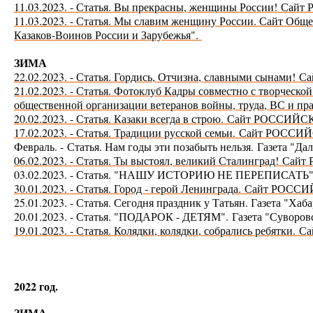
11.03.2023. - Статья. Вы прекрасны, женщины России!
11.03.2023. - Статья. Мы славим женщину России. Сайт Общ
Казаков-Воинов России и Зарубежья".
ЗИМА
22.02.2023. - Статья. Гордись, Отчизна, славными сынами!
Са
21.
02.2023. - Статья. Фотоклуб Кадры совместно с творческ
общественной организации ветеранов войны, труда, ВС и п
20.02.2023. - Статья. Казаки всегда в строю. Сайт РОС
17.02.2023. - Статья. Традиции русской семьи.
Сайт РОССИ
Февраль. -
Статья. Нам годы эти позабыть нельзя.
Газета "Да
06.02.2023. - Статья. Ты выстоял, великий Сталинград!
Сайт
03.02.2023. - Статья. "НАШУ ИСТОРИЮ НЕ ПЕРЕПИСАТЬ
30.01.2023. - Статья. Город - герой Ленинграда.
Сайт РОСС
25.01.2023. - Статья. Сегодня праздник у Татьян. Газета "Хаб
20.01.2023. - Статья. "ПОДАРОК - ДЕТЯМ".
Газета "Суворо
19.01.2023. - Статья. Колядки, колядки, собрались ребятки.
Са
2022 год.
ЗИМА