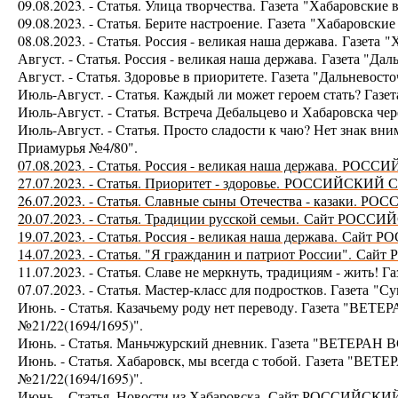
09.08.2023. - Статья. Улица творчества.
Газета
"Хабаровские в
09.08.2023. - Статья. Берите настроение.
Газета
"Хабаровские 
08.08.2023. - Статья. Россия - великая наша держава.
Газета
"
Август. - Статья. Россия - великая наша держава.
Газета "Да
Август. - Статья. Здоровье в приоритете. Газета "Дальнево
Июль-Август. - Статья. Каждый ли может героем стать? Газе
Июль-Август. - Статья. Встреча Дебальцево и Хабаровска чер
Июль-Август. - Статья. Просто сладости к чаю? Нет знак вни
Приамурья №4/80".
07.08.2023. - Статья. Россия - великая наша держава.
РОССИЙ
27.07.2023. - Статья. Приоритет - здоровье.
РОССИЙСКИЙ С
26.07.2023. - Статья. Славные сыны Отечества - казаки
20.07.2023. - Статья. Традиции русской семьи.
Сайт РОССИ
19.07.2023. - Статья. Россия - великая наша держава.
Сайт Р
14.07.2023. - Статья. "Я гражданин и патриот России".
Сайт
11.07.2023. - Статья. Славе не меркнуть, традициям - жить! Г
07.07.2023. - Статья. Мастер-класс для подростков. Газета
"Су
Июнь. - Статья. Казачьему роду нет переводу. Газета "
ВЕТЕР
№21/22(1694/1695)".
Июнь. - Статья. Маньчжурский дневник. Газета "
ВЕТЕРАН В
Июнь. - Статья. Хабаровск, мы всегда с тобой.
Газета "
ВЕТЕ
№21/22(1694/1695)".
Июнь. - Статья. Новости из Хабаровска.
Сайт РОССИЙСКИ