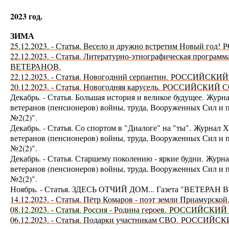
2023 год.
ЗИМА
25.12.2023. - Статья. Весело и дружно встретим Новый год!
Р
22.12.2023. - Статья. Литературно-этнографическая программ
ВЕТЕРАНОВ.
22.12.2023. - Статья. Новогодний серпантин.
РОССИЙСКИЙ 
20.12.2023. - Статья. Новогодняя карусель.
РОССИЙСКИЙ С
Декабрь. - Статья. Большая история и великое будущее.
Журна
ветеранов (пенсионеров) войны, труда, Вооруженных Сил
№2(2)".
Декабрь. - Статья. Со спортом в "Диалоге" на "ты".
Журнал Х
ветеранов (пенсионеров) войны, труда, Вооруженных Сил
№2(2)".
Декабрь. - Статья. Старшему поколению - яркие будни.
Журна
ветеранов (пенсионеров) войны, труда, Вооруженных Сил
№2(2)".
Ноябрь. - Статья. ЗДЕСЬ ОТЧИЙ ДОМ... Газета "
ВЕТЕРАН В
14.12.2023. - Статья. Пётр Комаров - поэт земли Приамурской
08.12.2023. - Статья. Россия - Родина героев.
РОССИЙСКИЙ 
06.12.2023. - Статья. Подарки участникам СВО.
РОССИЙСКИ