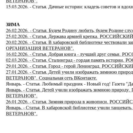
ВЕТЕРАНОВ".
15.03.2026. - Статья. Дачные истории: кладезь советов и вдо
ЗИМА
26.02.2026.
- Статья. Будем Родину любить, будем Родине сл
25.02.2026. - Статья. Держава армией крепка. РОССИЙС
20.02.2026. - Статья. В хабаровской библиотеке чествовали 
ОРГАНИЗАЦИЯ ВЕТЕРАНОВ".
16.02.2026. - Статья. Добрая книга - лучший друг семьи.
РОС
02.03.2026. - Статья. Сталинград - гордая память истории.
РО
29.01.2026. - Статья. Город - герой Ленинград. РОССИ
27.01.2026. - Статья. Детей учили изображать зимнюю приро
ВЕТЕРАНОВ".
Социальная сеть ВКонтакте.
Январь. - Статья. Любимый праздник - Новый год! Газета
Январь. - Статья. Детей учили изображать зимнюю природу.
ВЕТЕРАНОВ".
26.01.2026. - Статья. Зимняя природа в живописи.
РОССИЙС
Январь. - Статья. В хабаровской библиотеке учили танцевать
ВЕТЕРАНОВ".