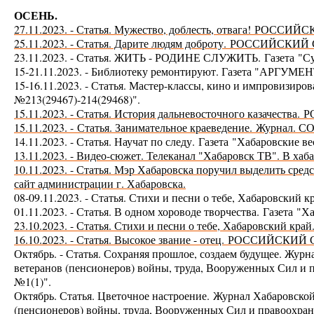
ОСЕНЬ.
27.11.2023. - Статья. Мужество, доблесть, отвага!
РОССИЙСК
25.11.2023. - Статья. Дарите людям доброту.
РОССИЙСКИЙ 
23.11.2023. - Статья. ЖИТЬ - РОДИНЕ СЛУЖИТЬ.
Газета
"С
15-21.11.2023. - Библиотеку ремонтируют. Газета "АРГУМ
15-16.11.2023. - Статья. Мастер-классы, кино и импровизиро
№213(29467)-214(29468)".
15.11.2023. - Статья. История дальневосточного казачества.
Р
15.11.2023. -
Статья. Занимательное краеведение. Журна
14.11.2023. - Статья. Научат по следу.
Газета
"Хабаровские ве
13.11.2023. - Видео-сюжет. Телеканал "Хабаровск ТВ". В ха
10.11.2023. - Статья. Мэр Хабаровска поручил выделить сре
сайт администрации г. Хабаровска.
08-09.11.2023. - Статья. Стихи и песни о тебе, Хабаровский 
01.11.2023. - Статья. В одном хороводе творчества.
Газета
"Ха
23.10.2023. - Статья. Стихи и песни о тебе, Хабаровский край
16.10.2023. - Статья. Высокое звание - отец.
РОССИЙСКИЙ 
Октябрь. - Статья. Сохраняя прошлое, создаем будущее. Жур
ветеранов (пенсионеров) войны, труда, Вооруженных Сил
№1(1)".
Октябрь. Статья. Цветочное настроение.
Журнал Хабаровской
(пенсионеров) войны, труда, Вооруженных Сил и правоох