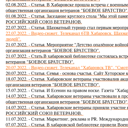
02.08.2022. - Статья. В Хабаровске прошла встреча с воен
общественная организация ветеранов "БОЕВОЕ БРАТСТВО"
01.08.2022. - Статья. Заседание круглого стола "Мы этой па
РОССИЙСКИЙ СОЮЗ ВЕТЕРАНОВ.
22.07.2022. - Статья. Шахматный турнир стал первым мероп
22.07.2022. - Видео-сюжет.
Телеканал 6ТВ Хабаровск. Шахма
людей".
21.07.2022. - Статья. Мероприятие "Детство опалённое войн
организация ветеранов "БОЕВОЕ БРАТСТВО".
21.07.2022. - Стать.В хабаровской библиотеке состоялась вст
ветеранов "БОЕВОЕ БРАТСТВО".
20.07.2022. - Видео-сюжет. Телеканал "Хабаровск ТВ". "Смо
20.07.2022. - Статья. Семья - основа счастья.
Сайт Хуторское 
18.07.2022. - Статья. Хабаровские ветераны участвовалив а
организация ветеранов "БОЕВОЕ БРАТСТВО".
15.07.2022. - Статья. И Есенин на правом носке. Газета "Хаб
14.07.2022. - Статья. Хабаровские ветераны участвовали
общественная организация ветеранов "БОЕВОЕ БРАТСТВО"
14.07.2022. - Статья. Хабаровские ветераны приняли участи
РОССИЙСКИЙ СОЮЗ ВЕТЕРАНОВ.
11.07.2022. - Статья. Маркетинг, реклама и PR. Междунар
07.07.2022. - Статья. В хабаровской библиотеке провели Вое