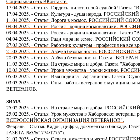
Социальная сеть ВКонтакте.
17.04.2025. - Статья. Гордись, пилот, своей судьбой!
17.04.2025. - Статья. Культура - душа народа.
РОССИЙСКИЙ 
11.04.2025. - Статья. Дорога в космос.
РОССИЙСКИЙ СОЮЗ
09.04.2025. - Статья. Россия - родина космонавтики.
РОССИЙ
09.04.2025. - Статья. Россия - родина космонавтики.
Газета
04.04.2025. - Статья. Ради мира на земле.
РОССИЙСКИЙ СО
27.03.2025. - Статья. Работник культуры - профессия на все в
21.03.2025. - Статья. Азбука безопасности.
РОССИЙСКИЙ С
20.03.2025. - Статья. Азбука безопасности.
Газета "ВЕТЕР
11.03.2025. - Статья. На страже мира и добра.
Газета "Хабаров
10.03.2025. - Статья. Уроки мужества - уроки жизни.
РОССИЙ
05.03.2025. - Статья. Имя подвига - Афганистан.
Газета "Сув
03.03.2025. - Статья. Опыт работы ветеранов с муниципальн
ВЕТЕРАНОВ.
ЗИМА
25.02.2025. - Статья. На страже мира и добра.
РОССИЙСКИЙ
25.02.2025. - Статья. Урок мужества в Хабаровске: ветераны 
ВСЕРОССИЙСКАЯ ОРГАНИЗАЦИЯ ВЕТЕРАНОВ".
Февраль. - Статья. Кадры, цифры, документы о блокаде.
Газет
ГАЗЕТА №5/6(1774/1775").
21.02.2025. - Статья. Отвага, мужество и честь!
РОССИЙСКИ