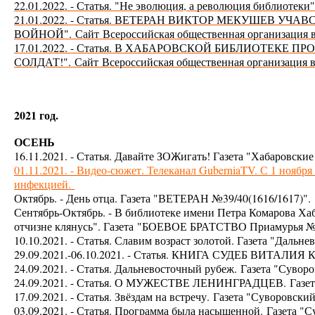
22.01.2022. - Статья. "Не эволюция, а революция библиотеки
21.01.2022. - Статья. ВЕТЕРАН ВИКТОР МЕКУШЕВ У
ВОЙНОЙ".
Сайт
Всероссийская общественная организаци
17.01.2022. - Статья. В ХАБАРОВСКОЙ БИБЛИОТЕКЕ
СОЛДАТ!".
Сайт
Всероссийская общественная организаци
2021 год.
ОСЕНЬ
16.11.2021. - Статья. Давайте ЗОЖигать! Газета "Хабаровские
01.11.2021. - Видео-сюжет. Телеканал GuberniaTV. С 1 ноябр
инфекцией.
Октябрь. - День отца. Газета "ВЕТЕРАН №39/40(1616/1617)".
Сентябрь-Октябрь. - В библиотеке имени Петра Комарова Хаб
отчизне клянусь". Газета
"БОЕВОЕ БРАТСТВО Приамурья №5
10.10.2021. - Статья. Славим возраст золотой. Газета "Дал
29.09.2021.-06.10.2021. - Статья. КНИГА СУДЕБ ВИТАЛИ
24.09.2021. - Статья. Дальневосточный рубеж.
Газета "Сувор
24.09.2021. - Статья. О МУЖЕСТВЕ ЛЕНИНГРАДЦЕВ.
Газе
17.09.2021. - Статья. Звёздам на встречу.
Газета "Суворовски
03.09.2021. - Статья. Программа была насыщенной.
Газета "