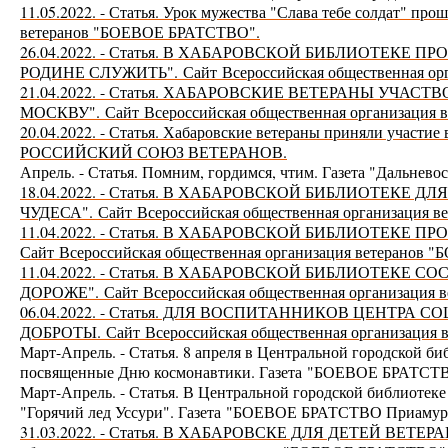
11.05.2022. - Статья. Урок мужества "Слава тебе солдат" про
ветеранов "БОЕВОЕ БРАТСТВО".
26.04.2022. - Статья. В ХАБАРОВСКОЙ БИБЛИОТЕКЕ
РОДИНЕ СЛУЖИТЬ".
Сайт
Всероссийская общественная о
21.04.2022. - Статья. ХАБАРОВСКИЕ ВЕТЕРАНЫ УЧАС
МОСКВУ".
Сайт
Всероссийская общественная организация
20.04.2022. - Статья. Хабаровские ветераны приняли участие
РОССИЙСКИЙ СОЮЗ ВЕТЕРАНОВ.
Апрель. - Статья. Помним, гордимся, чтим. Газета "Дальне
18.04.2022. - Статья. В ХАБАРОВСКОЙ БИБЛИОТЕКЕ
ЧУДЕСА".
Сайт
Всероссийская общественная организация
11.04.2022. - Статья. В ХАБАРОВСКОЙ БИБЛИОТЕК
Сайт
Всероссийская общественная организация ветеранов
11.04.2022. - Статья. В ХАБАРОВСКОЙ БИБЛИОТЕКЕ 
ДОРОЖЕ".
Сайт
Всероссийская общественная организация
06.04.2022. - Статья. ДЛЯ ВОСПИТАННИКОВ ЦЕНТР
ДОБРОТЫ.
Сайт
Всероссийская общественная организаци
Март-Апрель. - Статья. 8 апреля в Центральной городской б
посвященные Дню космонавтики. Газета
"БОЕВОЕ БРАТСТВО
Март-Апрель. - Статья. В Центральной городской библиотеке 
"Горячий лед Уссури". Газета
"БОЕВОЕ БРАТСТВО Приамурь
31.03.2022. - Статья. В ХАБАРОВСКЕ ДЛЯ ДЕТЕЙ ВЕ